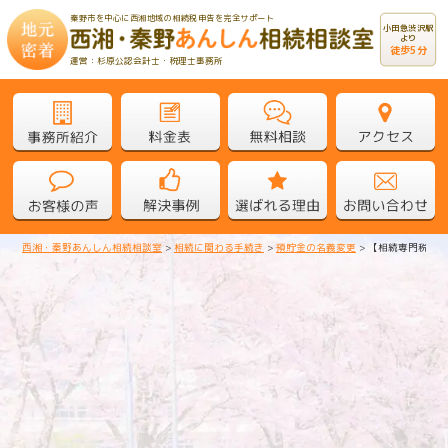
秦野市を中心に西湘地域の相続税申告を完全サポート
小田急渋沢駅
より
徒歩5分
運営：杉原公認会計士・税理士事務所
西湘・秦野あんしん相続相談室
>
相続に関わる手続き
>
預貯金の名義変更
>
【相続専門税理
【相続専門税理士が解説！】平塚信
用金庫の預貯金の相続手続きの流れ