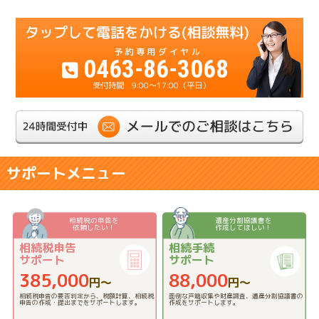
0463-86-3068
9:00～17:00（平日）
サポートメニュー
相続税の申告を
遺産分割協議書を
依頼したい！
作成してほしい！
相続税申告
相続手続
サポート
サポート
385,000
88,000
円〜
円〜
相続税申告の要否判定から、税額計算、相続税
面倒な戸籍収集や財産調査、遺産分割協議書の
申告の作成・提出までをサポートします。
作成をサポートします。