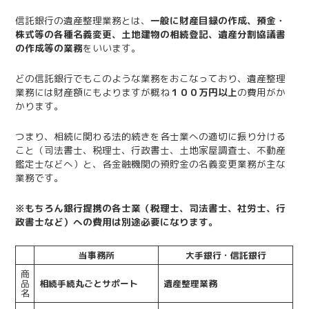
信託銀行の遺産整理業務とは、
一般に財産目録の作成、預金・
株式等の各種名義変更、土地建物の相続登記、遺産分割協議書
の作成等の業務
をいいます。
どの信託銀行でもこのような業務をおこなっており、遺産整理
業務には財産額にもよりますが概ね
１００万円以上
の費用がか
かります。
つまり、相続に関わる法的続きを各士業への適切に振り分ける
こと（司法書士、税理士、行政書士、土地家屋調査士、不動産
鑑定士などへ）と、各金融機関の預貯金の名義変更業務が主な
業務です。
※もちろん銀行提携の各士業（税理士、司法書士、社労士、行
政書士など）への費用は別途必要になります。
当事務所
大手銀行・信託銀行
商
品
相続手続丸ごとサポート
遺産整理業務
名