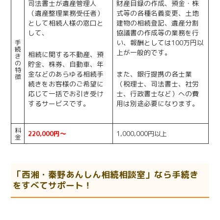
司法書士が遺産管理人
財産目録の作成、預金・株
（遺産整理業務受任者）
式等の各種名義変更、土地
として相続人様の窓口と
建物の相続登記、遺産分割
して、
協議書の作成等の業務を行
手
い、報酬としては100万円以
続
上が一般的です。
相続に関する不動産、預
き
の
貯金、株券、自動車、年
特
金などのあらゆる相続手
また、銀行提携の各士業
徴
続きをお客様のご希望に
（税理士、司法書士、社労
応じて一括でお引き受け
士、行政書士など）への費
するサービスです。
用は別途必要になります。
料
220,000円～
1,000,000円以上
金
「西湘・秦野あんしん相続相談室」なら手続き
をすべてサポート！