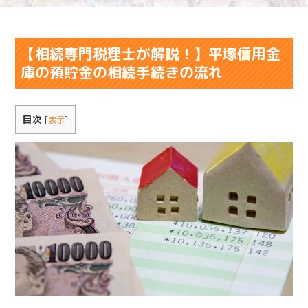
【相続専門税理士が解説！】平塚信用金
庫の預貯金の相続手続きの流れ
目次
[
表示
]