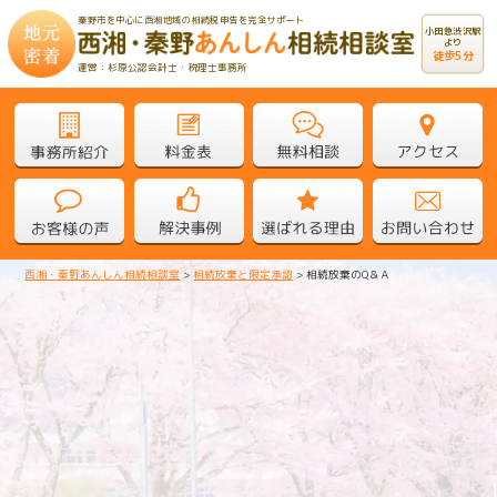
秦野市を中心に西湘地域の相続税申告を完全サポート
小田急渋沢駅
より
徒歩5分
運営：杉原公認会計士・税理士事務所
西湘・秦野あんしん相続相談室
>
相続放棄と限定承認
>
相続放棄のQ＆Ａ
相続放棄のQ＆Ａ