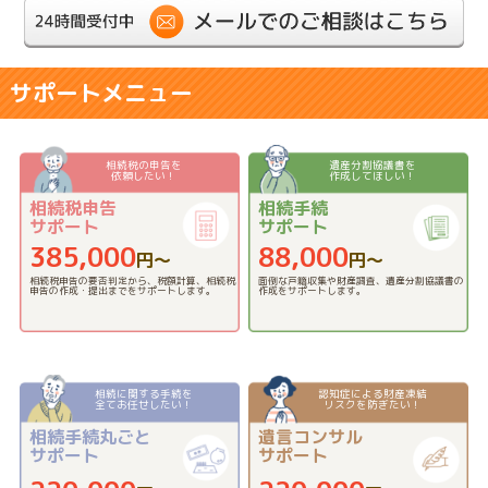
サポートメニュー
相続税の申告を
遺産分割協議書を
依頼したい！
作成してほしい！
相続税申告
相続手続
サポート
サポート
385,000
88,000
円〜
円〜
相続税申告の要否判定から、税額計算、相続税
面倒な戸籍収集や財産調査、遺産分割協議書の
申告の作成・提出までをサポートします。
作成をサポートします。
相続に関する手続を
認知症による財産凍結
全てお任せしたい！
リスクを防ぎたい！
相続手続丸ごと
遺言コンサル
サポート
サポート