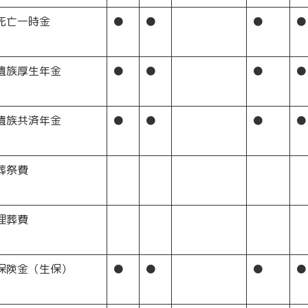
死亡一時金
●
●
●
●
遺族厚生年金
●
●
●
●
遺族共済年金
●
●
●
●
葬祭費
埋葬費
保険金（生保）
●
●
●
●