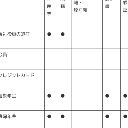
籍・
帳
民
籍
書
原戸籍
証
票
会社役員の退任
●
●
会員
クレジットカード
遺族年金
●
●
●
●
寡婦年金
●
●
●
●