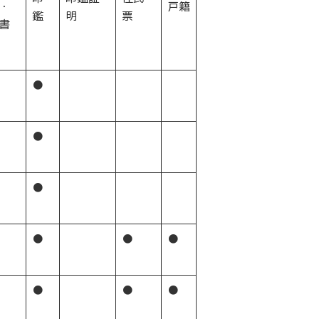
・
戸籍
鑑
明
票
書
●
●
●
●
●
●
●
●
●