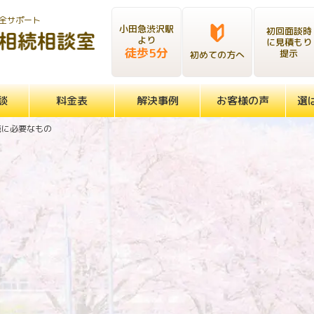
全サポート
小田急渋沢駅
初回面談時
より
に見積もり
徒歩5分
提示
初めての方へ
談
料金表
解決事例
お客様の声
選
続に必要なもの
相続手続に必要なもの