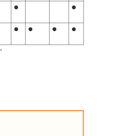
●
●
●
●
●
●
。