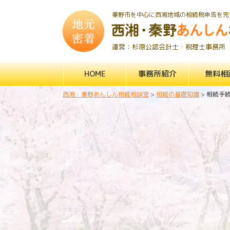
秦野市を中心に西湘地域の相続税申告を完
運営：杉原公認会計士・税理士事務所
HOME
事務所紹介
無料相
西湘・秦野あんしん相続相談室
>
相続の基礎知識
>
相続手