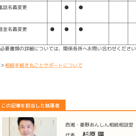
電話名義変更
●
●
借金名義変更
●
●
●
必要書類の詳細については、関係各所へお問い合わせください
＞
相続手続き丸ごとサポートについて
この記事を担当した執筆者
西湘・秦野あんしん相続相談室
杉原 陽
代表