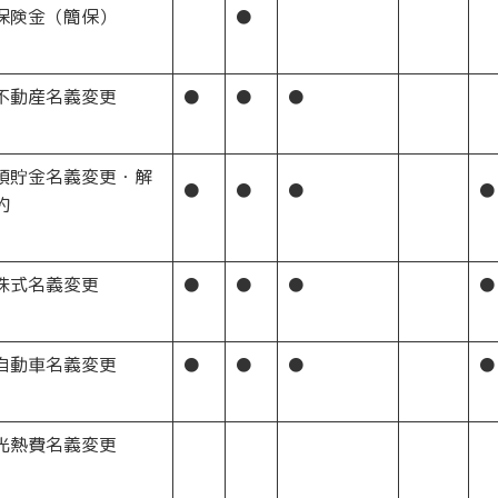
保険金（簡保）
●
不動産名義変更
●
●
●
預貯金名義変更・解
●
●
●
●
約
株式名義変更
●
●
●
●
自動車名義変更
●
●
●
●
光熱費名義変更