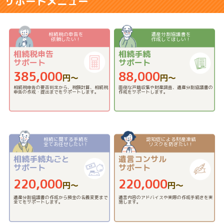
サポートメニュー
相続税の申告を
遺産分割協議書を
依頼したい！
作成してほしい！
相続税申告
相続手続
サポート
サポート
385,000
88,000
円〜
円〜
相続税申告の要否判定から、税額計算、相続税
面倒な戸籍収集や財産調査、遺産分割協議書の
申告の作成・提出までをサポートします。
作成をサポートします。
相続に関する手続を
認知症による財産凍結
全てお任せしたい！
リスクを防ぎたい！
相続手続丸ごと
遺言コンサル
サポート
サポート
220,000
220,000
円〜
円〜
遺産分割協議書の作成から預金の名義変更まで
遺言内容のアドバイスや実際の作成手続きを実
全てをサポートします。
施します。