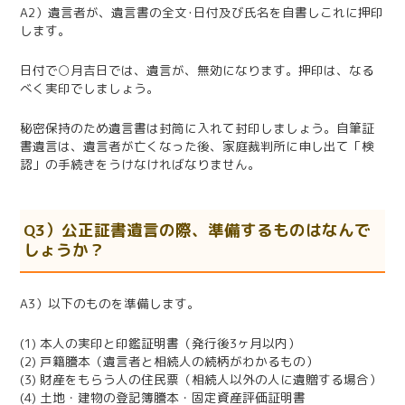
A2）遺言者が、遺言書の全文･日付及び氏名を自書しこれに押印
します。
日付で○月吉日では、遺言が、無効になります。押印は、なる
べく実印でしましょう。
秘密保持のため遺言書は封筒に入れて封印しましょう。自筆証
書遺言は、遺言者が亡くなった後、家庭裁判所に申し出て「検
認」の手続きをうけなければなりません。
Q3）公正証書遺言の際、準備するものはなんで
しょうか？
A3）以下のものを準備します。
(1) 本人の実印と印鑑証明書（発行後3ヶ月以内）
(2) 戸籍謄本（遺言者と相続人の続柄がわかるもの）
(3) 財産をもらう人の住民票（相続人以外の人に遺贈する場合）
(4) 土地・建物の登記簿謄本・固定資産評価証明書