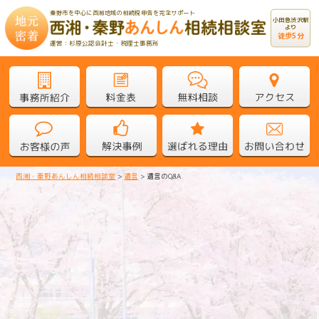
秦野市を中心に西湘地域の相続税申告を完全サポート
小田急渋沢駅
より
徒歩5分
運営：杉原公認会計士・税理士事務所
西湘・秦野あんしん相続相談室
>
遺言
>
遺言のQ&A
遺言のQ&A