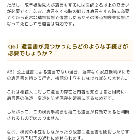
ただし、成年被後見人が遺言をするには医師２名以上の立会い
が必要です。なお、遺言をする時の能力は遺言をする時に必要
ですから正常な精神状態で遺言した者がその後心神喪失状態に
なって死亡しても遺言は有効です。
Q6）遺言書が見つかったらどのような手続きが
必要でしょうか？
A6）公正証書による遺言でない場合、遅滞なく家庭裁判所にそ
の遺言書を持って行き、検認の申立をしなければなりません。
これは相続人に対して遺言の存在と内容を知らせると同時に、
遺言書の偽造・変造を防ぎ保存を確実にするためです。
したがって、この検認手続きを経ても遺言が有効であると判断
されるものではありません。
なお、検認の申立をしなかったり故意に遺言書を開封したりす
ると５万円以下の過料に処せられます。