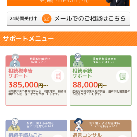
9:00～17:00（平日）
サポートメニュー
相続税の申告を
遺産分割協議書を
依頼したい！
作成してほしい！
相続税申告
相続手続
サポート
サポート
385,000
88,000
円〜
円〜
相続税申告の要否判定から、税額計算、相続税
面倒な戸籍収集や財産調査、遺産分割協議書の
申告の作成・提出までをサポートします。
作成をサポートします。
相続に関する手続を
認知症による財産凍結
全てお任せしたい！
リスクを防ぎたい！
相続手続丸ごと
遺言コンサル