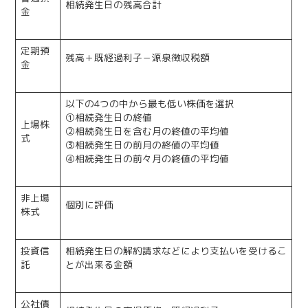
相続発生日の残高合計
金
定期預
残高＋既経過利子－源泉徴収税額
金
以下の4つの中から最も低い株価を選択
①相続発生日の終値
上場株
②相続発生日を含む月の終値の平均値
式
③相続発生日の前月の終値の平均値
④相続発生日の前々月の終値の平均値
非上場
個別に評価
株式
投資信
相続発生日の解約請求などにより支払いを受けるこ
託
とが出来る金額
公社債