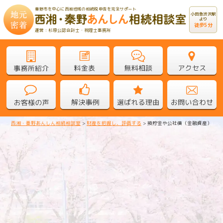
秦野市を中心に西湘地域の相続税申告を完全サポート
小田急渋沢駅
より
徒歩5分
運営：杉原公認会計士・税理士事務所
西湘・秦野あんしん相続相談室
>
財産を把握し、評価する
>
預貯金や公社債（金融資産）
預貯金や公社債（金融資産）