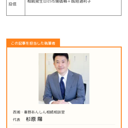
相続発生日の市場価格＋既経過利子
投信
この記事を担当した執筆者
西湘・秦野あんしん相続相談室
杉原 陽
代表