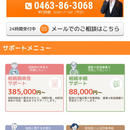
0463-86-3068
9:00～17:00（平日）
サポートメニュー
相続税の申告を
遺産分割協議書を
依頼したい！
作成してほしい！
相続税申告
相続手続
サポート
サポート
385,000
88,000
円〜
円〜
相続税申告の要否判定から、税額計算、相続税
面倒な戸籍収集や財産調査、遺産分割協議書の
申告の作成・提出までをサポートします。
作成をサポートします。
相続に関する手続を
認知症による財産凍結