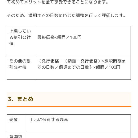
て初めてメリットを全て享受できることになります。
そのため、満期までの日数に応じた調整を行って評価します。
上場してい
る割引公社
最終価格×額面／100円
債
その他の割
｛発行価格＋（額面－発行価格）×課税時期ま
引公社債
での日数／償還までの日数｝×額面／100円
3．まとめ
現金
手元に保有する残高
普通預