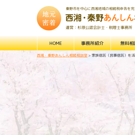
秦野市を中心に西湘地域の相続税申告を完
運営：杉原公認会計士・税理士事務所
HOME
事務所紹介
無料相
西湘・秦野あんしん相続相談室
>
家族信託（民事信託）を活
家族信託（