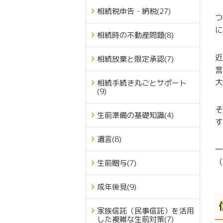
相続税申告・納税
(27)
つ
に
相続時の不動産問題
(8)
近
相続放棄と限定承認
(7)
言
大
相続手続き丸ごとサポート
(9)
そ
生前準備の基礎知識
(4)
す
遺言
(8)
一
（
生前贈与
(7)
成年後見
(9)
家族信託（民事信託）を活用
した複雑な生前対策
(7)