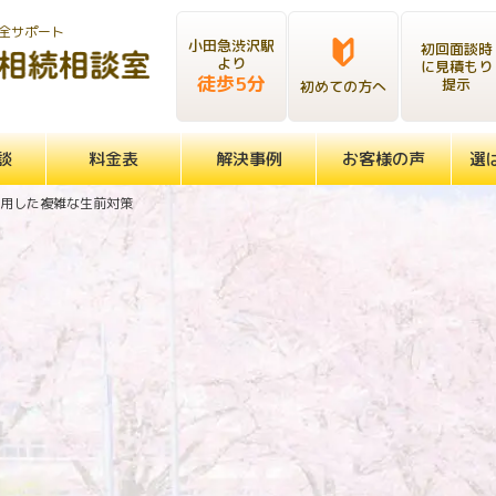
全サポート
小田急渋沢駅
初回面談時
より
に見積もり
徒歩5分
提示
初めての方へ
談
料金表
解決事例
お客様の声
選
用した複雑な生前対策
民事信託）を活用した複