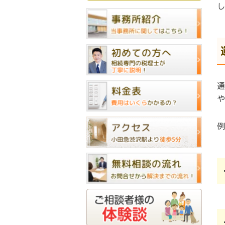
し
通
や
例