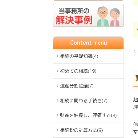
Content menu
こ
相続の基礎知識
(4)
初めての相続
(19)
遺産分割協議
(7)
超
相続に関わる手続き
(7)
族
財産を把握し、評価する
(8)
信
相続税の計算方法
(9)
す