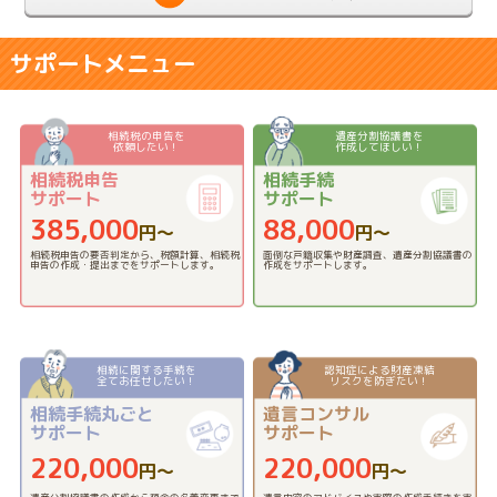
サポートメニュー
相続税の申告を
遺産分割協議書を
依頼したい！
作成してほしい！
相続税申告
相続手続
サポート
サポート
385,000
88,000
円〜
円〜
相続税申告の要否判定から、税額計算、相続税
面倒な戸籍収集や財産調査、遺産分割協議書の
申告の作成・提出までをサポートします。
作成をサポートします。
相続に関する手続を
認知症による財産凍結
全てお任せしたい！
リスクを防ぎたい！
相続手続丸ごと
遺言コンサル
サポート
サポート
220,000
220,000
円〜
円〜