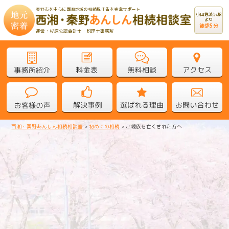
秦野市を中心に西湘地域の相続税申告を完全サポート
小田急渋沢駅
より
徒歩5分
運営：杉原公認会計士・税理士事務所
西湘・秦野あんしん相続相談室
>
初めての相続
>
ご親族を亡くされた方へ
ご親族を亡くされた方へ