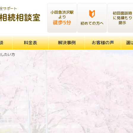
全サポート
小田急渋沢駅
初回面談時
より
に見積もり
徒歩5分
提示
初めての方へ
談
料金表
解決事例
お客様の声
選
用したい方
法人を活用したい方