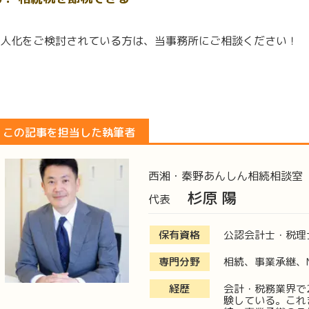
人化をご検討されている方は、当事務所にご相談ください！
この記事を担当した執筆者
西湘・秦野あんしん相続相談室
杉原 陽
代表
保有資格
公認会計士・税理
専門分野
相続、事業承継、
経歴
会計・税務業界で
験している。これ