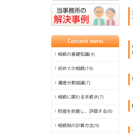
Content menu
相続の基礎知識
(4)
初めての相続
(19)
遺産分割協議
(7)
相続に関わる手続き
(7)
財産を把握し、評価する
(8)
相続税の計算方法
(9)