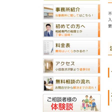
不
入
更