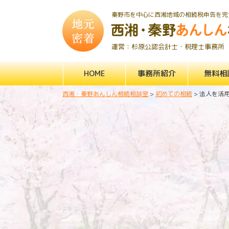
秦野市を中心に西湘地域の相続税申告を完
運営：杉原公認会計士・税理士事務所
HOME
事務所紹介
無料相
西湘・秦野あんしん相続相談室
>
初めての相続
>
法人を活