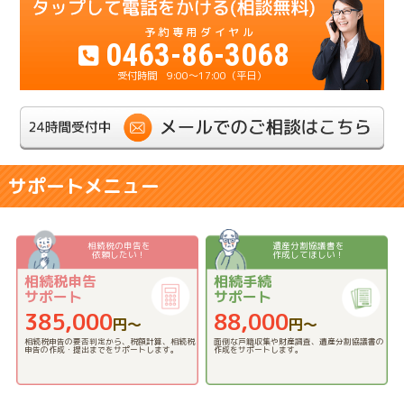
0463-86-3068
9:00～17:00（平日）
サポートメニュー
相続税の申告を
遺産分割協議書を
依頼したい！
作成してほしい！
相続税申告
相続手続
サポート
サポート
385,000
88,000
円〜
円〜
相続税申告の要否判定から、税額計算、相続税
面倒な戸籍収集や財産調査、遺産分割協議書の
申告の作成・提出までをサポートします。
作成をサポートします。