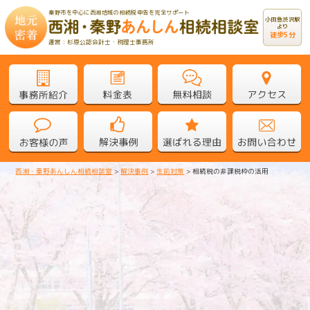
秦野市を中心に西湘地域の相続税申告を完全サポート
小田急渋沢駅
より
徒歩5分
運営：杉原公認会計士・税理士事務所
西湘・秦野あんしん相続相談室
>
解決事例
>
生前対策
>
相続税の非課税枠の活用
相続税の非課税枠の活用