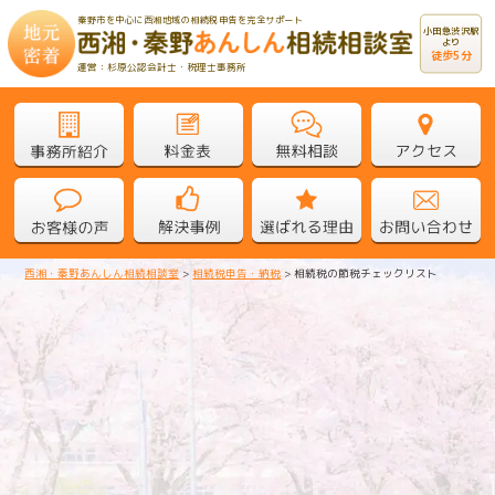
秦野市を中心に西湘地域の相続税申告を完全サポート
小田急渋沢駅
より
徒歩5分
運営：杉原公認会計士・税理士事務所
西湘・秦野あんしん相続相談室
>
相続税申告・納税
>
相続税の節税チェックリスト
相続税の節税チェックリスト