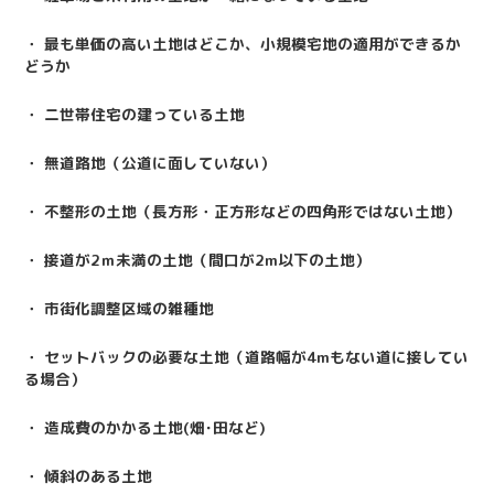
・ 最も単価の高い土地はどこか、小規模宅地の適用ができるか
どうか
・ 二世帯住宅の建っている土地
・ 無道路地（公道に面していない）
・ 不整形の土地（長方形・正方形などの四角形ではない土地）
・ 接道が
2
ｍ未満の土地（間口が
2m
以下の土地）
・ 市街化調整区域の雑種地
・ セットバックの必要な土地（道路幅が
4m
もない道に接してい
る場合）
・ 造成費のかかる土地
(
畑･田など
)
・ 傾斜のある土地