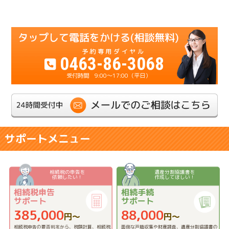
0463-86-3068
9:00～17:00（平日）
サポートメニュー
相続税の申告を
遺産分割協議書を
依頼したい！
作成してほしい！
相続税申告
相続手続
サポート
サポート
385,000
88,000
円〜
円〜
相続税申告の要否判定から、税額計算、相続税
面倒な戸籍収集や財産調査、遺産分割協議書の