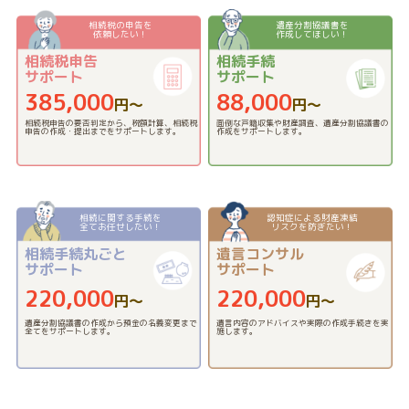
相続税の申告を
遺産分割協議書を
依頼したい！
作成してほしい！
相続税申告
相続手続
サポート
サポート
385,000
88,000
円〜
円〜
相続税申告の要否判定から、税額計算、相続税
面倒な戸籍収集や財産調査、遺産分割協議書の
申告の作成・提出までをサポートします。
作成をサポートします。
相続に関する手続を
認知症による財産凍結
全てお任せしたい！
リスクを防ぎたい！
相続手続丸ごと
遺言コンサル
サポート
サポート
220,000
220,000
円〜
円〜
遺産分割協議書の作成から預金の名義変更まで
遺言内容のアドバイスや実際の作成手続きを実
全てをサポートします。
施します。