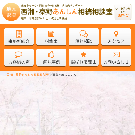
秦野市を中心に西湘地域の相続税申告を完全サポート
小田急渋沢駅
より
徒歩5分
運営：杉原公認会計士・税理士事務所
西湘・秦野あんしん相続相談室
>
事業承継について
事業承継について