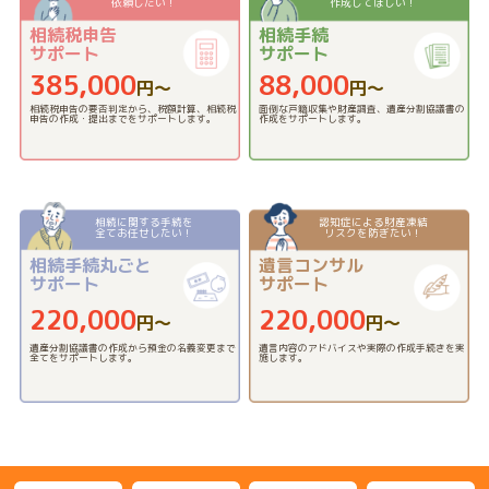
依頼したい！
作成してほしい！
相続税申告
相続手続
サポート
サポート
385,000
88,000
円〜
円〜
相続税申告の要否判定から、税額計算、相続税
面倒な戸籍収集や財産調査、遺産分割協議書の
申告の作成・提出までをサポートします。
作成をサポートします。
相続に関する手続を
認知症による財産凍結
全てお任せしたい！
リスクを防ぎたい！
相続手続丸ごと
遺言コンサル
サポート
サポート
220,000
220,000
円〜
円〜
遺産分割協議書の作成から預金の名義変更まで
遺言内容のアドバイスや実際の作成手続きを実
全てをサポートします。
施します。