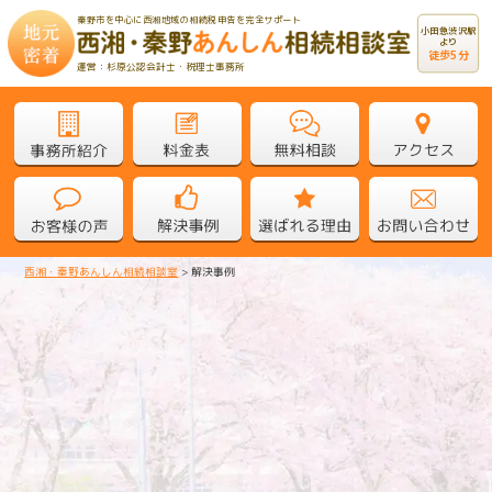
秦野市を中心に西湘地域の相続税申告を完全サポート
小田急渋沢駅
より
徒歩5分
運営：杉原公認会計士・税理士事務所
西湘・秦野あんしん相続相談室
>
解決事例
解決事例