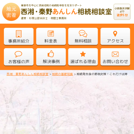
秦野市を中心に西湘地域の相続税申告を完全サポート
小田急渋沢駅
より
徒歩5分
運営：杉原公認会計士・税理士事務所
西湘・秦野あんしん相続相談室
>
相続の基礎知識
>
相続発生後の節税対策！これだけは押さえ
相続発生後の節税対策！これだけは
押さえておきたい4つのポイント