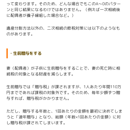
って変わります。そのため、どんな場合でもこのA～Dのパター
ンと同じ結果になるわけではありません。（例えば一次相続後
に配偶者が養子縁組した場合など。）
遺産分割方法以外の、二次相続の節税対策には以下のようなも
のがあります。
・生前贈与をする
妻（配偶者）が子供に生前贈与をすることで、妻の死亡時に相
続税の対象となる財産を減らします。
生前贈与では「贈与税」が課されますが、1人あたり年間110万
円までであれば課税の対象外です。そのため、毎年少額ずつ贈
与すれば、贈与税がかかりません。
ただし、贈与する年数と、1回あたりの金額を最初に決めてしま
うと「連年贈与」となり、総額（年数×1回あたりの金額）に対
し贈与税が課されてしまいます。